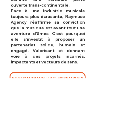
ouverte trans-continentale.
Face à une industrie musicale
toujours plus écrasante, Raymuse
Agency réaffirme sa conviction
que la musique est avant tout une
aventure d’âmes. C’est pourquoi
elle s’investit à proposer un
partenariat solide, humain et
engagé. Valorisant et donnant
voie à des projets incarnés,
impactants et vecteurs de sens.
ET SI ON TRAVAILLAIT ENSEMBLE ?
NEWLETTERS -
RESTEZ AU
COURANT
Saisissez votre e-mail ici