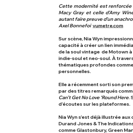
Cette modernité est renforcée p
Macy Gray et celle d’Amy Wineh
autant faire preuve d’un anachro
Axel Bonnefoi
vumetre.com
Sur scène, Nia Wyn impressionne
capacité à créer un lien immédia
de la soul vintage de Motown 
indie-soul et neo-soul. À trave
thématiques profondes comme la 
personnelles.
Elle a récemment sorti son prem
par des titres remarqués com
Can’t Get No Love ‘Round Here
.
d’écoutes sur les plateformes.
Nia Wyn s’est déjà illustrée aux 
Durand Jones & The Indications, 
comme Glastonbury, Green Man, 