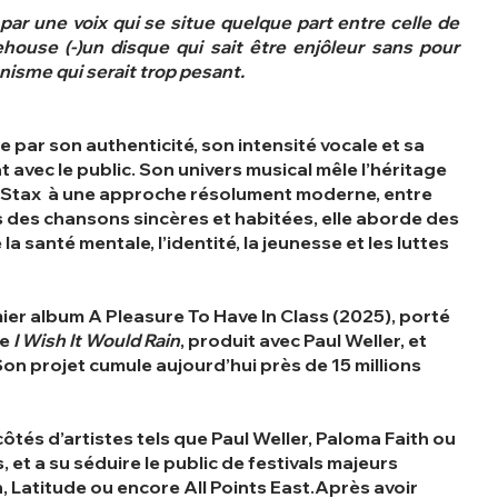
ar une voix qui se situe quelque part entre celle de
ouse (-)un disque qui sait être enjôleur sans pour
nisme qui serait trop pesant.
 par son authenticité, son intensité vocale et sa
t avec le public. Son univers musical mêle l’héritage
à Stax à une approche résolument moderne, entre
rs des chansons sincères et habitées, elle aborde des
santé mentale, l’identité, la jeunesse et les luttes
ier album A Pleasure To Have In Class (2025), porté
me
I Wish It Would Rain
, produit avec Paul Weller, et
 Son projet cumule aujourd’hui près de 15 millions
côtés d’artistes tels que Paul Weller, Paloma Faith ou
et a su séduire le public de festivals majeurs
Latitude ou encore All Points East.Après avoir