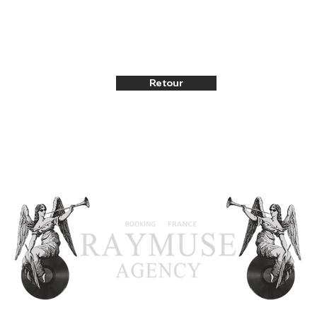
Retour
C 2017 RAYMUSE I Tous droits réservés. I Mention légales I Newslette